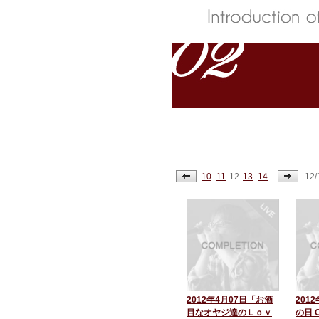
10
11
12
13
14
12
2012年4月07日「お酒
201
目なオヤジ達のＬｏｖ
の日 Cr