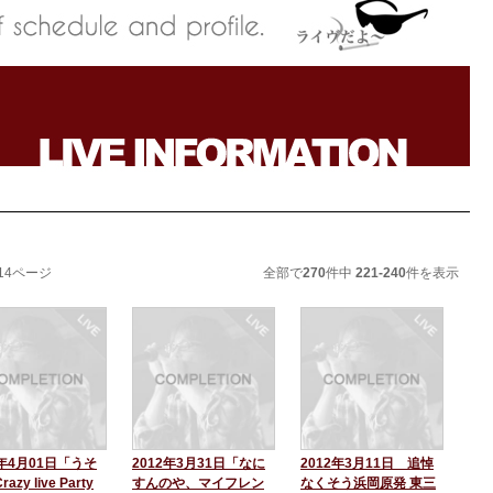
/14ページ
全部で
270
件中
221-240
件を表示
2年4月01日「うそ
2012年3月31日「なに
2012年3月11日 追悼
azy live Party
すんのや、マイフレン
なくそう浜岡原発 東三