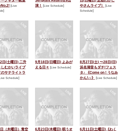
ォークギター教室
Sergeant Rebirth29出
日(日曜日) 足助のかじ
o.2!
演！
やさんライブ］
[
[
]
[
Live
Live Schedule
Live
]
]
le
Schedule
22日(土曜日) 二升
9月18日(日曜日) よみが
8月27日(土) 〜28日(日)
さしむかいライブ
える日々
浜名湖音もダチ!フェス
[
]
Live Schedule
てのサテライトラ
タ♪ 《Come on ! うなみ
かん!♪♪》
]
[
]
Live Schedule
Live Schedule
8日（木曜日）青空
6月23日(木曜日) 唄うオ
6月11日(土曜日)《わく