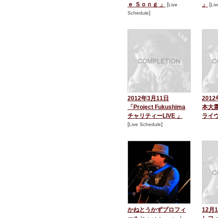
ｅ Ｓｏｎｇ 」
」
[
[
Live
Li
]
Schedule
2012年3月11日
201
「Project Fukushima
本大
チャリティーLIVE 」
ライ
[
]
Live Schedule
かねとうかずプロフィ
12月