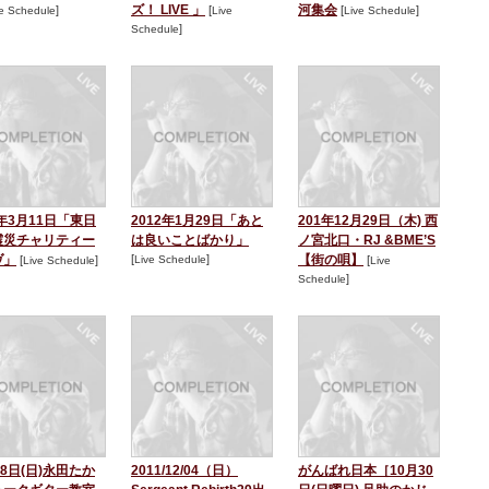
ズ！ LIVE 」
河集会
]
[
[
]
ve Schedule
Live
Live Schedule
]
Schedule
2年3月11日「東日
2012年1月29日「あと
201年12月29日（木) 西
震災チャリティー
は良いことばかり」
ノ宮北口・RJ &BME’S
ヴ」
[
]
【街の唄】
[
]
Live Schedule
[
Live Schedule
Live
]
Schedule
18日(日)永田たか
2011/12/04（日）
がんばれ日本［10月30