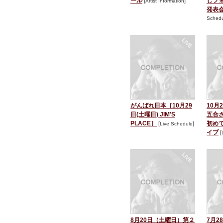
ール
しフ
[
]
Artist Information
発表会N
Schedu
がんばれ日本［10月29
10月
日(土曜日) JIM'S
五合
PLACE］
初め
[
]
Live Schedule
イブ
[
8月20日（土曜日）第２
7月2