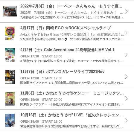
2022年7月8日（金）トーベン・きんちゃん もうすぐ夏休み！
2022年 7月8日（金）トーベン・きんちゃん もうすぐ夏休み！ AVANTI OPEN 18:00 START 19:00
7月最初のライヴは豊橋アバンティにて特別ゲストは、ドラマ～の野島剛さんです🎶 彼は伝説のシンガーソングライターリリィのバックバンドでドラムを叩いていました❗ウタゴコロあるドラミングは絶品ですよ...
4月17日（日）岡崎 EGO ☆ROCKスペシャルライブ
かねとうかず＆Sea Glass 40周年レコ発記念！！♬ 生存確認LIVE！！ TODAY IS GOOD DAY OPEN 16:30 START 17:00
5カ月の永き冬眠からお帰り😌🎶🏠️ ツヨポン復活祭‼️ 岡崎エゴロックに全員集合🚩🚻 スペシャルライブです 💕 日程＆会場 日程 4月17日（日）OPEN 16:3...
4月2日（土）Cafe Accordiana 24周年記念LIVE Vol.1
OPEN 17:30 START 18:00
3月明けてすぐに第2弾レコ発ライブ決定‼️ アコーディアナ24周年記念ライブです‼️ 限定完全予約制ですので皆さん❗ アコーディアナか、僕に連絡下さ～い💕 いそいで いそいで(笑) どこにも行...
11月7日（日）ポプルスガレージライブ2021Nov
OPEN 12:00 START 12:30
関東圏ライブツアー １１月関東圏二日目はチョ〜楽しいバンドさん達との共演であります‼️ 一日楽しんじゃいましょう‼️🐢🌈 日程＆会場 日程 11月7日（日）OPEN 12:00START 12:...
11月6日（土）かねとう かず&ケンロー ミュージックツアー お久しぶり！ 晴れやかLIVE
OPEN 19:00 START 20:00
関東圏ライブツアー 一日目はお馴染み檜原村にてマイナスイオンに囲まれ思いっきりライブ‼️ 皆さん、カメヨロ❤️ 日程＆会場 日程 11月6日（土）OPEN 19:00START 20:00 会場...
10月16日（土）かねとう かず LIVE 「虹のクレッシェンド」
OPEN 18:00 START 19:00
緊急事態宣言緩和され 愛知県は厳重警戒中ではありますが、延期になっていたLIVEをボチボチ始めようと思います!歌うことを忘れてしまいそうだから（笑） 先ずは焼津[むずりや‘]さんから...