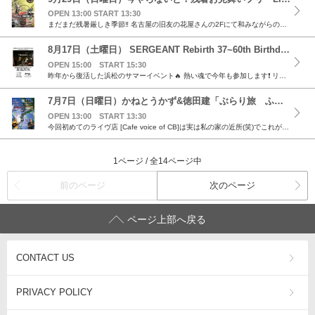
OPEN 13:00 START 13:30
まだまだ残暑厳しき季節‼️ 名古屋の旧友の花屋さんの2Fにて和みながらのライヴです‼️ 残暑をぶっ飛ばして 皆さん宜しく🐢🐢💦💦💦 日程＆会場 日程 9月29日（日曜日） OPEN 13:00 ...
8月17日（土曜日） SERGEANT Rebirth 37~60th Birthday Boys~ @浜松Merry you
OPEN 15:00 START 15:30
昨年から復活した浜松のサマーイベント🔥 熱い魂で今年も参加します❗️ リハビリ中とはいえ(笑) 先月お邪魔した石巻の方々の久しぶりの笑顔と元気を支えに生存確認ライヴ 気合いを入れて倒れぬように...
7月7日（日曜日）かねとうかず&徳田建「ぶらり旅 ふたり唄」@Cafe voice of CB（豊橋）
OPEN 13:00 START 13:30
今回初めてのライヴ店 [Cafe voice of CB]は実は私の家の近所(笑)でこれがとんでもないお店で昭和的遺産のような書籍が満載、そしてBGMは塩化ビニールのLP盤のみという不思議なシチ...
1ページ / 全14ページ中
前のページ
次のページ
ページ上部へ戻る
CONTACT US
PRIVACY POLICY