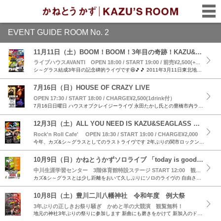
EVENT GUIDE ROOM No. 2
11月11日（土）BOOM！BOOM！3年目の奇跡！KAZU&SEAGLASS 誕生祭Party!!♡
ライブハウスAVANTI OPEN 18:00 / START 19:00 / 前売¥2,500(+ドリンク代¥500）当日¥3,000(+ドリンク代¥500）【いずれもカメカメタオル付】
シ～グラス結成3年目の記念碑的ライヴです😆🎵🎵 2011年3月11日東北地震 2023年11月11日偶然にも ⑪⑪が並ぶ日に僕は あとは良いことばかりを唄う 2011年5月に陸前高田を訪れ、僕...
7月16日（日）HOUSE OF CRAZY LIVE
OPEN 17:30 / START 18:00 / CHARGE¥2,500(1drink付）
7月16日日曜日 ハウスオブクレイジーライヴ 永田たかし氏との豊橋市内ライヴは4～5年ぶりである。 先月26日に大阪関目市でのライヴに続いて第二弾🎵 先月のライヴでは 新曲10曲に挑む暴挙的(...
12月3日（土）ALL YOU NEED IS KAZU&SEAGLASS 君達に必要なのは僕らさ！
Rock'n Roll Cafe' OPEN 18:30 / START 19:00 / CHARGE¥2,000
今年、カズ&シ～グラスとしてのラストライヴです 2年ぶりの関市ロックンロ～ルカフェにて、今年の集大成とも云う べきライヴになると思います コロナ対策も万全に、生存確認から忘れ物確認まで...
10月9日（日）かねとうかずソロライブ 「today is good day」
中川生涯学習センター 3階体育館特設ステージ START 12:00 観覧無料！
カズ&シ～グラスとは少し距離をおいて久しぶりにソロのライヴの 自由さを楽しもう～っと で、できる限りのリクエストにお答えしたいと思っています TODAY IS GOOD D...
10月8日（土）豊川二川八幡神社 令和年度 例大祭
3年ぶりの正しきお祭り騒ぎ かめと羊の大競演 観覧無料！
地元の神社3年ぶりの祭りに参加します 新曲にも磨きをかけて 新加入のドラマー野島剛氏も一緒に祭り男五人衆、暴れまくりの 『正しきお祭り騒ぎ』 、 乞う御期待 日程＆会場 日程 2...