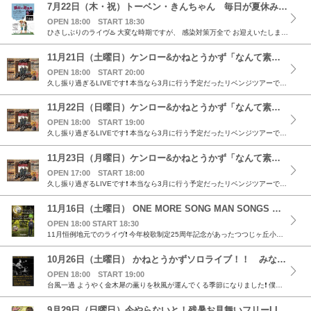
7月22日（木・祝）トーベン・きんちゃん 毎日が夏休み in ライブハウスAVANTI
OPEN 18:00 START 18:30
ひさしぶりのライヴ♨️ 大変な時期ですが、 感染対策万全で お迎えいたします❗ 生存確認ライヴ 皆さんよろかめ🐢♨️🌈 愛知県厳重警戒措置の実施に伴い時間が変更になりました 日程＆会場 日程 7...
11月21日（土曜日）ケンロー&かねとうかず「なんて素敵な 3デイズ」 in 檜原村 スナック「花水」
OPEN 18:00 START 20:00
久し振り過ぎるLIVEです❗️ 本当なら3月に行う予定だったリベンジツアーです❗️ 世界は現在コロナウイルスに汚染され歪められていますが、人の気持ちまで歪められてはいないと信じています。 色々な...
11月22日（日曜日）ケンロー&かねとうかず「なんて素敵な 3デイズ」 in 大和市「パラダイス本舗」
OPEN 18:00 START 19:00
久し振り過ぎるLIVEです❗️ 本当なら3月に行う予定だったリベンジツアーです❗️ 世界は現在コロナウイルスに汚染され歪められていますが、人の気持ちまで歪められてはいないと信じています。 色々な...
11月23日（月曜日）ケンロー&かねとうかず「なんて素敵な 3デイズ」 in 羽村市「Live & Cafe Mr.Bojangles」
OPEN 17:00 START 18:00
久し振り過ぎるLIVEです❗️ 本当なら3月に行う予定だったリベンジツアーです❗️ 世界は現在コロナウイルスに汚染され歪められていますが、人の気持ちまで歪められてはいないと信じています。 色々な...
11月16日（土曜日） ONE MORE SONG MAN SONGS 忘れてたあの唄、素直な気持ちがよみがえる。 @Cafe Accordiana
OPEN 18:00 START 18:30
11月恒例地元でのライヴ❗️ 今年校歌制定25周年記念があったつつじヶ丘小学校から程近いカフェ「アコーディアナ」にて毎年一回自分としてはその年の総決算のような構成で唄います🎵🐢🌈☺ 日程＆会場 ...
10月26日（土曜日） かねとうかずソロライブ！！ みなさまお待ちかね ハッピーカメカメライブ！！ @音楽食堂 我等の家
OPEN 18:00 START 19:00
台風一過 ようやく金木犀の薫りを秋風が運んでくる季節になりました❗️ 僕にとってライヴシーズンの訪れです❗️(笑) 10月26日土曜日は僕にとって第二の故郷とも言える 大阪関目ライヴ♪ 魂が脱け...
9月29日（日曜日）今やらないと！残暑お見舞いフリーLIVE @Hati Cafe