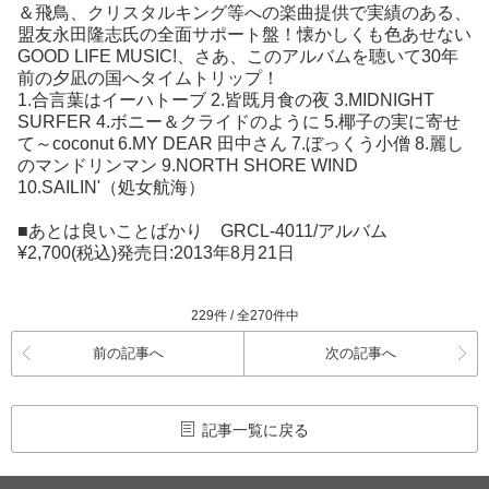
＆飛鳥、クリスタルキング等への楽曲提供で実績のある、
盟友永田隆志氏の全面サポート盤！懐かしくも色あせない
GOOD LIFE MUSIC!、さあ、このアルバムを聴いて30年
前の夕凪の国へタイムトリップ！
1.合言葉はイーハトーブ 2.皆既月食の夜 3.MIDNIGHT
SURFER 4.ボニー＆クライドのように 5.椰子の実に寄せ
て～coconut 6.MY DEAR 田中さん 7.ぼっくう小僧 8.麗し
のマンドリンマン 9.NORTH SHORE WIND
10.SAILIN'（処女航海）
■あとは良いことばかり GRCL-4011/アルバム
¥2,700(税込)発売日:2013年8月21日
229件 / 全270件中
前の記事へ
次の記事へ
記事一覧に戻る